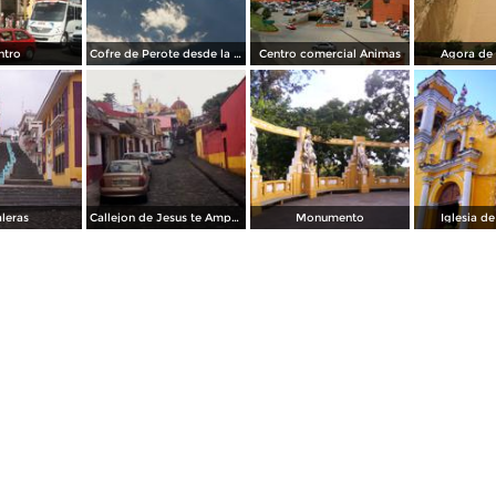
ntro
Cofre de Perote desde la unidad habitacional Fovisste de Xalapa
Centro comercial Ánimas
Agora de 
leras
Callejon de Jesus te Ampare
Monumento
Iglesia d