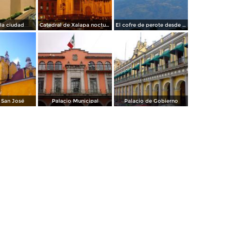
la ciudad
Catedral de Xalapa nocturna
El cofre de perote desde el parque juarez de xalapa
e San José
Palacio Municipal
Palacio de Gobierno