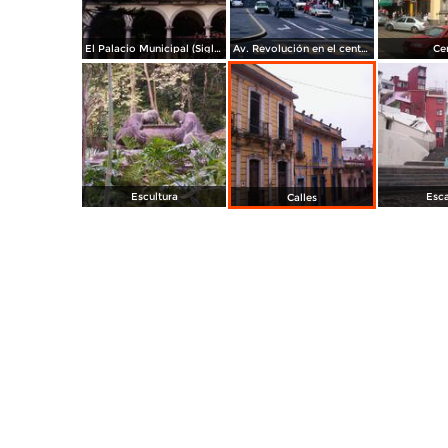
El Palacio Municipal (Siglo XIX). Xalapa, Veracruz. 1994
Av. Revolución en el centro de Xalapa, Veracruz
Ce
Escultura
Esca
Calles