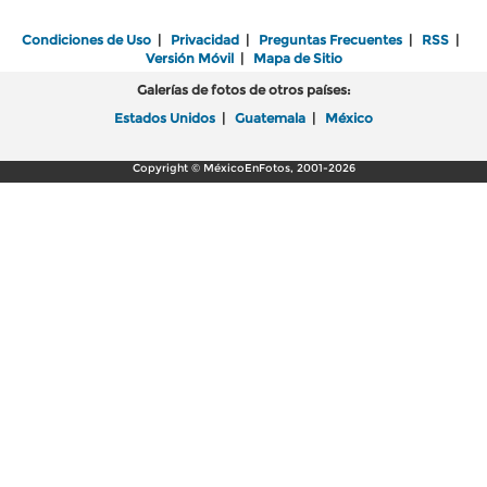
Condiciones de Uso
|
Privacidad
|
Preguntas Frecuentes
|
RSS
|
Versión Móvil
|
Mapa de Sitio
Galerías de fotos de otros países:
Estados Unidos
|
Guatemala
|
México
Copyright © MéxicoEnFotos, 2001-2026