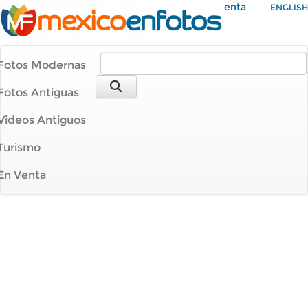
Mi Cuenta
ENGLISH
Fotos Modernas
Fotos Antiguas
Videos Antiguos
Turismo
En Venta