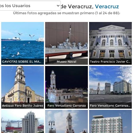
Fotos modernas de Veracruz,
Veracruz
Últimas fotos agregadas se muestran primero (1 al 24 de 88):
GAVIOTAS SOBRE EL MAR AZUL DE VERACRUZ
Museo Naval
Teatro Francisco Javier Clavijero
Antiguo Faro Benito Juárez
Faro Venustiano Carranza
Faro Venustiano Carranza y Hotel Emporio