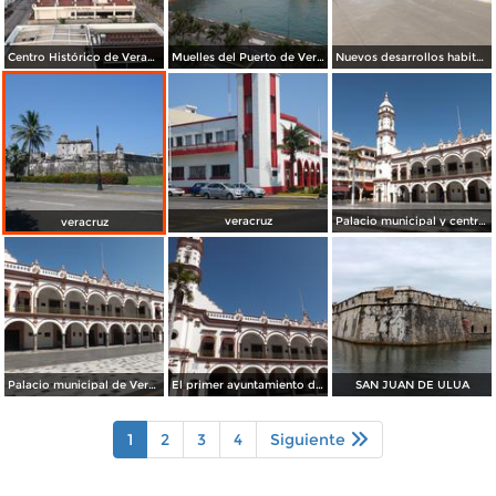
Centro Histórico de Veracruz. Junio/2018
Muelles del Puerto de Veracruz. Junio/2018
Nuevos desarrollos habitacionales cerca del aeropuerto. Agosto/2013
veracruz
Palacio municipal y centro de Veracruz. Enero/2013
veracruz
Palacio municipal de Veracruz. Enero/2013
El primer ayuntamiento de América. Veracruz. Enero/2013
SAN JUAN DE ULUA
1
2
3
4
Siguiente