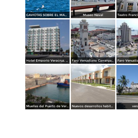
GAVIOTAS SOBRE EL MAR AZUL DE VERACRUZ
Museo Naval
Hotel Emporio Veracruz. Mayo/2018
Faro Venustiano Carranza. Mayo/2018
Muelles del Puerto de Veracruz. Junio/2018
Nuevos desarrollos habitacionales cerca del aeropuerto. Agosto/2013
ver