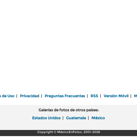
s de Uso
|
Privacidad
|
Preguntas Frecuentes
|
RSS
|
Versión Móvil
|
M
Galerías de fotos de otros países:
Estados Unidos
|
Guatemala
|
México
Copyright © MéxicoEnFotos, 2001-2026