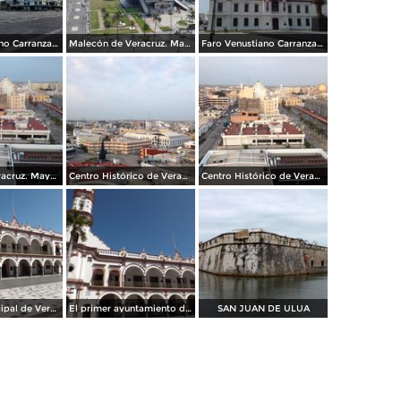
Faro Venustiano Carranza y Hotel Emporio
Malecón de Veracruz. Mayo/2018
Faro Venustiano Carranza. Mayo/2018
Ciudad de Veracruz. Mayo/2018
Centro Histórico de Veracruz. Junio/2018
Centro Histórico de Veracruz. Junio/2018
Palacio municipal de Veracruz. Enero/2013
El primer ayuntamiento de América. Veracruz. Enero/2013
SAN JUAN DE ULUA