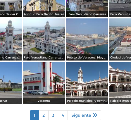
Teatro Francisco Javier Clavijero
Antiguo Faro Benito Juárez
Faro Venustiano Carranza
Faro Venustiano Carranza y Museo Naval. Mayo/2018
Faro Venustiano Carranza. Mayo/2018
Puerto de Veracruz. Mayo/2018
acruz
veracruz
Palacio municipal y centro de Veracruz. Enero/2013
1
2
3
4
Siguiente