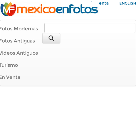
Mi Cuenta
ENGLISH
Fotos Modernas
Fotos Antiguas
Videos Antiguos
Turismo
En Venta