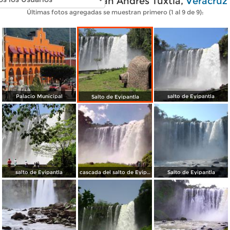
Fotos modernas de San Andrés Tuxtla,
Veracruz
Últimas fotos agregadas se muestran primero (1 al 9 de 9):
Palacio Municipal
salto de Eyipantla
Salto de Eyipantla
salto de Eyipantla
cascada del salto de Eyipantla
Salto de Eyipantla