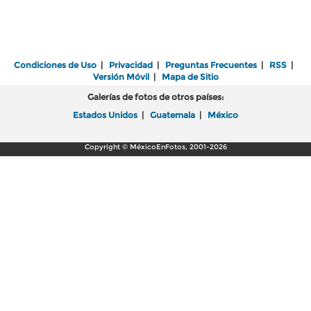
Condiciones de Uso
|
Privacidad
|
Preguntas Frecuentes
|
RSS
|
Versión Móvil
|
Mapa de Sitio
Galerías de fotos de otros países:
Estados Unidos
|
Guatemala
|
México
Copyright © MéxicoEnFotos, 2001-2026