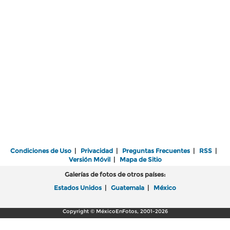
Condiciones de Uso
|
Privacidad
|
Preguntas Frecuentes
|
RSS
|
Versión Móvil
|
Mapa de Sitio
Galerías de fotos de otros países:
Estados Unidos
|
Guatemala
|
México
Copyright © MéxicoEnFotos, 2001-2026