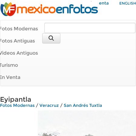
Mi Cuenta
ENGLISH
Fotos Modernas
Fotos Antiguas
Videos Antiguos
Turismo
En Venta
Eyipantla
Fotos Modernas
/
Veracruz
/
San Andrés Tuxtla