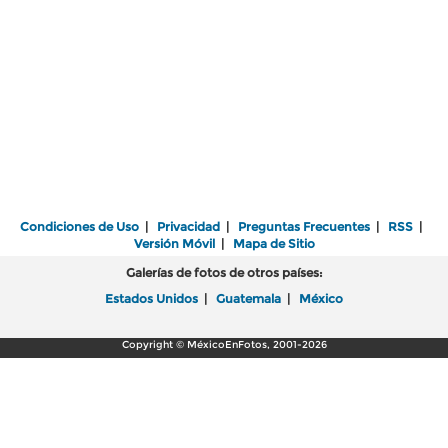
Condiciones de Uso
|
Privacidad
|
Preguntas Frecuentes
|
RSS
|
Versión Móvil
|
Mapa de Sitio
Galerías de fotos de otros países:
Estados Unidos
|
Guatemala
|
México
Copyright © MéxicoEnFotos, 2001-2026