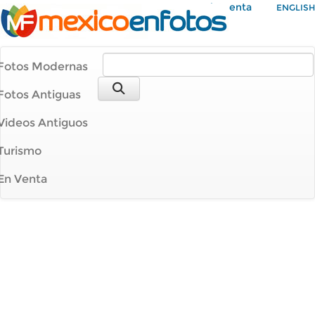
Mi Cuenta
ENGLISH
Fotos Modernas
Fotos Antiguas
Videos Antiguos
Turismo
En Venta