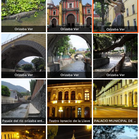
Orizaba Ver
Orizaba Ver
Orizaba Ver
Orizaba Ver
Orizaba Ver
Orizaba Ver
Pasaje del rio orizaba entrando por Oriente 6
Teatro Ignacio de la Llave
PALACIO MUNICIPAL DE ORIZABA