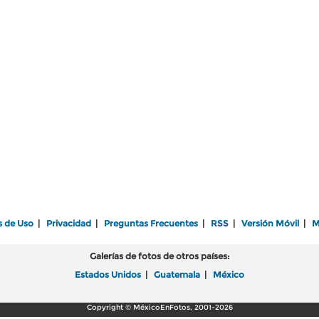
s de Uso
|
Privacidad
|
Preguntas Frecuentes
|
RSS
|
Versión Móvil
|
M
Galerías de fotos de otros países:
Estados Unidos
|
Guatemala
|
México
Copyright © MéxicoEnFotos, 2001-2026