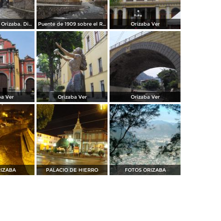
Paseo del Río Orizaba. Diciembre/2014
Puente de 1909 sobre el Río Orizaba. Diciembre/2014
Orizaba Ver
ba Ver
Orizaba Ver
Orizaba Ver
RIZABA
PALACIO DE HIERRO
FOTOS ORIZABA