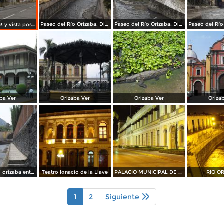
Paseo del Río Orizaba. Diciembre/2014
Paseo del Río Orizaba. Diciembre/2014
Av. Poniente 3 y vista posterior del Palacio Municipal. Diciembre/2014
ba Ver
Orizaba Ver
Orizaba Ver
Oriza
Pasaje del rio orizaba entrando por Oriente 6
Teatro Ignacio de la Llave
PALACIO MUNICIPAL DE ORIZABA
RIO O
1
2
Siguiente