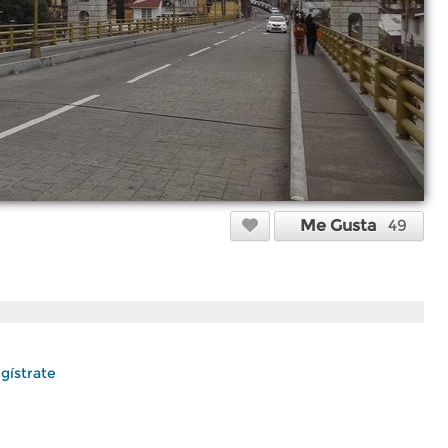
Me Gusta
49
gístrate