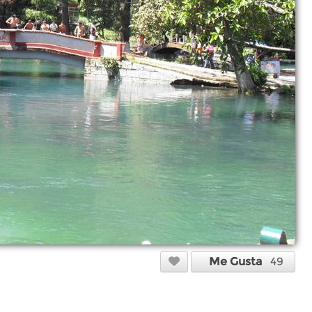
Me Gusta
49