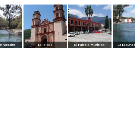
e Nogales
La iglesia
El Palacio Municipal
La Laguna 