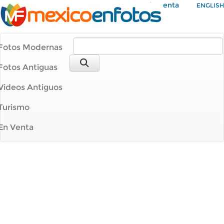
Mi Cuenta
ENGLISH
Fotos Modernas
Fotos Antiguas
Videos Antiguos
Turismo
En Venta