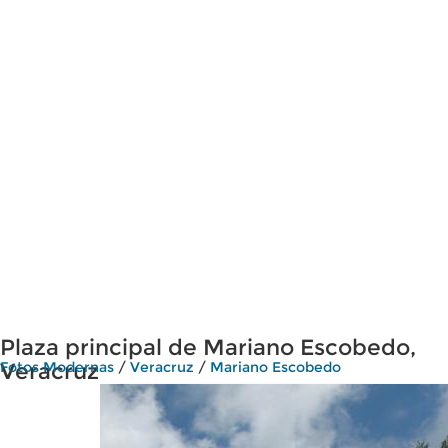
Plaza principal de Mariano Escobedo,
Veracruz
Fotos Modernas
/
Veracruz
/
Mariano Escobedo