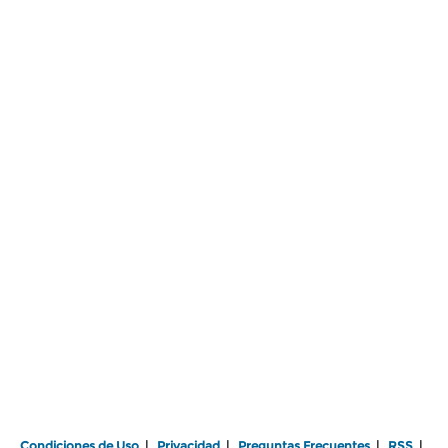
Condiciones de Uso
|
Privacidad
|
Preguntas Frecuentes
|
RSS
|