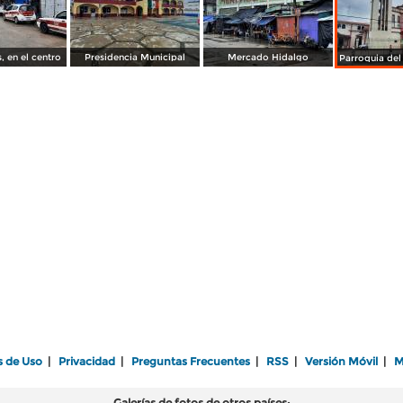
s, en el centro
Presidencia Municipal
Mercado Hidalgo
s de Uso
|
Privacidad
|
Preguntas Frecuentes
|
RSS
|
Versión Móvil
|
M
Galerías de fotos de otros países: