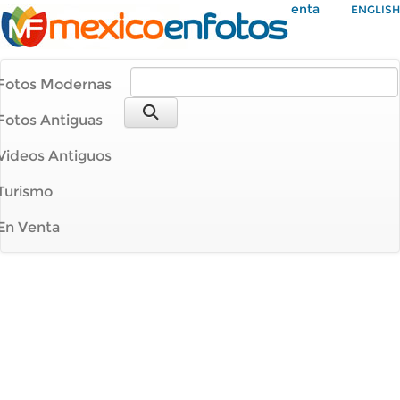
Mi Cuenta
ENGLISH
Fotos Modernas
Fotos Antiguas
Videos Antiguos
Turismo
En Venta