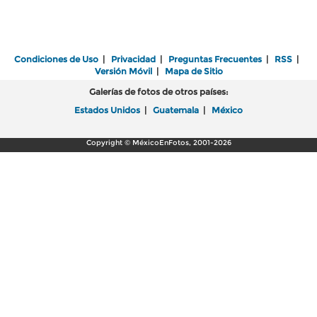
Condiciones de Uso
|
Privacidad
|
Preguntas Frecuentes
|
RSS
|
Versión Móvil
|
Mapa de Sitio
Galerías de fotos de otros países:
Estados Unidos
|
Guatemala
|
México
Copyright © MéxicoEnFotos, 2001-2026