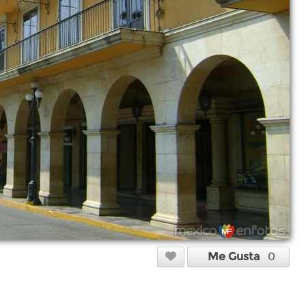
Me Gusta
0