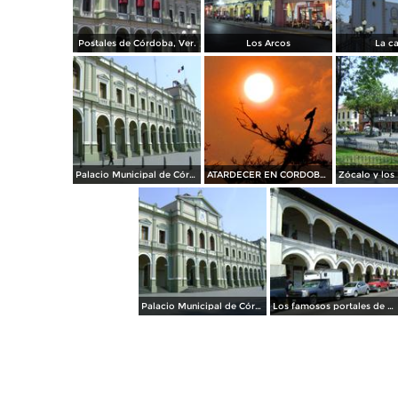
Postales de Córdoba, Ver.
Los Arcos
La ca
Palacio Municipal de Córdoba. Abril/2012
ATARDECER EN CORDOBA,VERACRUZ
Palacio Municipal de Córdoba, Veracruz. Abril/2012
Los famosos portales de dos niveles de Córdoba