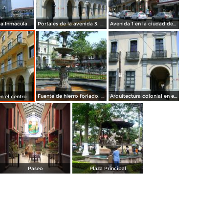
Parroquia de la Inmaculada Concepción. Córdoba. Abril/2012
Portales de la avenida 3. Córdoba. Abril/2012
Avenida 1 en la ciudad de Córdoba. Abril/2012
Fuente de hierro forjado. Córdoba, Veracruz. Abril/2012
Arquitectura colonial en el centro histórico de Córdoba. Abril/2012
Los portales en el centro de Córdoba. Abril/2012
Paseo
Plaza Principal