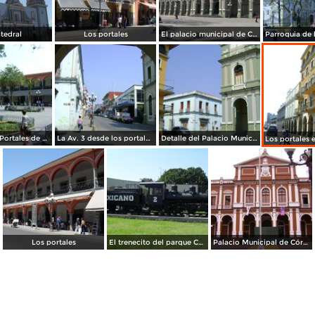
tedral
Los portales
El palacio municipal de Cordoba
Zócalo y los Portales de Córdoba. Abril/2012
La Av. 3 desde los portales de Córdoba. Abril/2012
Detalle del Palacio Municipal y arquitectura colonial. Abril/2012
Los portales
El trenecito del parque Centenario
Palacio Municipal de Córdoba