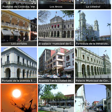
Postales de Córdoba, Ver.
Los Arcos
La catedral
Los portales
El palacio municipal de Cordoba
Parroquia de la Inmaculada Concepción. Córdoba. Abril/2012
Portales de la avenida 3. Córdoba. Abril/2012
Avenida 1 en la ciudad de Córdoba. Abril/2012
Palacio Municipal de Córdoba. Abril/2012