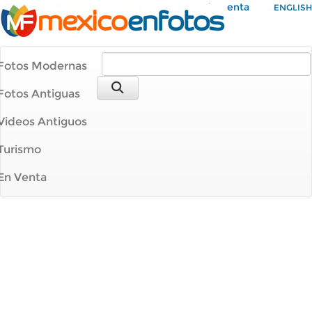
Mi Cuenta
ENGLISH
Fotos Modernas
Fotos Antiguas
Videos Antiguos
Turismo
En Venta