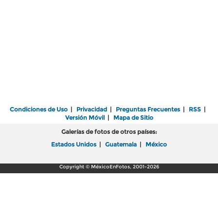
Condiciones de Uso
|
Privacidad
|
Preguntas Frecuentes
|
RSS
|
Versión Móvil
|
Mapa de Sitio
Galerías de fotos de otros países:
Estados Unidos
|
Guatemala
|
México
Copyright © MéxicoEnFotos, 2001-2026