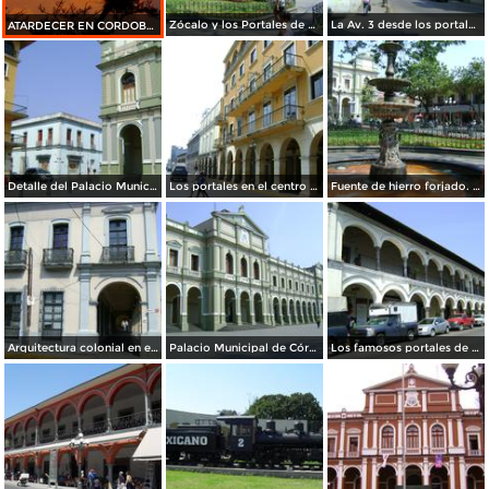
Zócalo y los Portales de Córdoba. Abril/2012
La Av. 3 desde los portales de Córdoba. Abril/2012
ATARDECER EN CORDOBA,VERACRUZ
Detalle del Palacio Municipal y arquitectura colonial. Abril/2012
Los portales en el centro de Córdoba. Abril/2012
Fuente de hierro forjado. Córdoba, Veracruz. Abril/2012
Arquitectura colonial en el centro histórico de Córdoba. Abril/2012
Palacio Municipal de Córdoba, Veracruz. Abril/2012
Los famosos portales de dos niveles de Córdoba