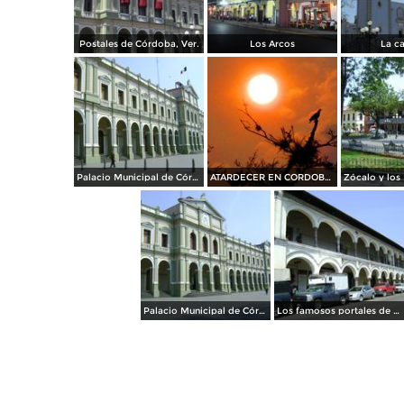
Postales de Córdoba, Ver.
Los Arcos
La ca
Palacio Municipal de Córdoba. Abril/2012
ATARDECER EN CORDOBA,VERACRUZ
Palacio Municipal de Córdoba, Veracruz. Abril/2012
Los famosos portales de dos niveles de Córdoba