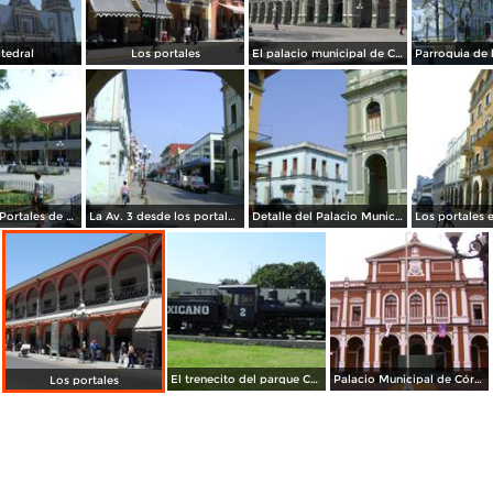
tedral
Los portales
El palacio municipal de Cordoba
Zócalo y los Portales de Córdoba. Abril/2012
La Av. 3 desde los portales de Córdoba. Abril/2012
Detalle del Palacio Municipal y arquitectura colonial. Abril/2012
El trenecito del parque Centenario
Palacio Municipal de Córdoba
Los portales