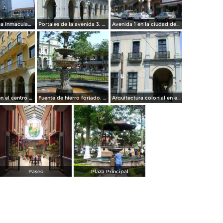
Parroquia de la Inmaculada Concepción. Córdoba. Abril/2012
Portales de la avenida 3. Córdoba. Abril/2012
Avenida 1 en la ciudad de Córdoba. Abril/2012
Los portales en el centro de Córdoba. Abril/2012
Fuente de hierro forjado. Córdoba, Veracruz. Abril/2012
Arquitectura colonial en el centro histórico de Córdoba. Abril/2012
Paseo
Plaza Principal