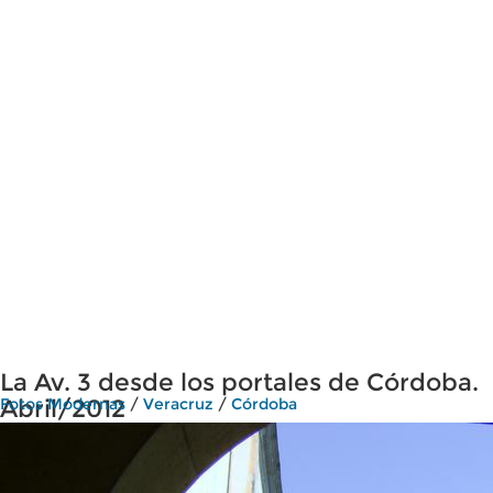
La Av. 3 desde los portales de Córdoba.
Abril/2012
Fotos Modernas
/
Veracruz
/
Córdoba