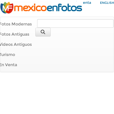
Mi Cuenta
ENGLISH
Fotos Modernas
Fotos Antiguas
Videos Antiguos
Turismo
En Venta