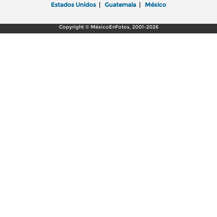
Estados Unidos
|
Guatemala
|
México
Copyright © MéxicoEnFotos, 2001-2026