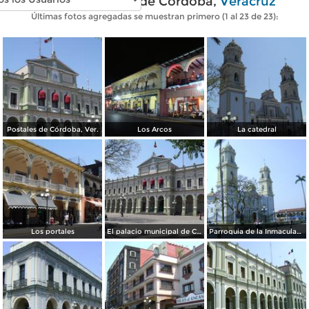
Fotos modernas de Córdoba,
Veracruz
Últimas fotos agregadas se muestran primero (1 al 23 de 23):
Postales de Córdoba, Ver.
Los Arcos
La catedral
Los portales
El palacio municipal de Cordoba
Parroquia de la Inmaculada Concepción. Córdoba. Abril/2012