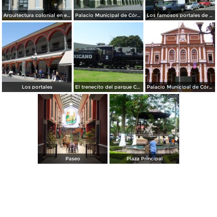
Arquitectura colonial en el centro histórico de Córdoba. Abril/2012
Palacio Municipal de Córdoba, Veracruz. Abril/2012
Los famosos portales de dos niveles de Córdoba
Los portales
El trenecito del parque Centenario
Palacio Municipal de Córdoba
Paseo
Plaza Principal