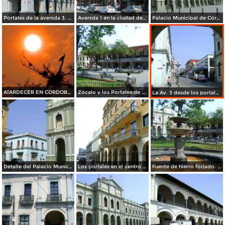
Portales de la avenida 3. Córdoba. Abril/2012
Avenida 1 en la ciudad de Córdoba. Abril/2012
Palacio Municipal de Córdoba. Abril/2012
ATARDECER EN CORDOBA,VERACRUZ
Zócalo y los Portales de Córdoba. Abril/2012
La Av. 3 desde los portales de Córdoba. Abril/2012
Detalle del Palacio Municipal y arquitectura colonial. Abril/2012
Los portales en el centro de Córdoba. Abril/2012
Fuente de hierro forjado. Córdoba, Veracruz. Abril/2012