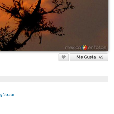
Me Gusta
49
gístrate