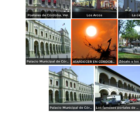
Postales de Córdoba, Ver.
Los Arcos
La ca
Palacio Municipal de Córdoba. Abril/2012
ATARDECER EN CORDOBA,VERACRUZ
Palacio Municipal de Córdoba, Veracruz. Abril/2012
Los famosos portales de dos niveles de Córdoba