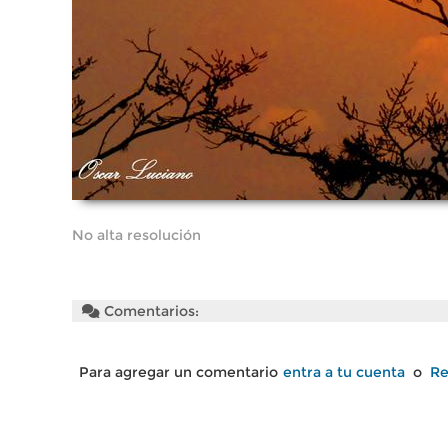
No alta resolución
Comentarios:
Para agregar un comentario
entra a tu cuenta
o
Re