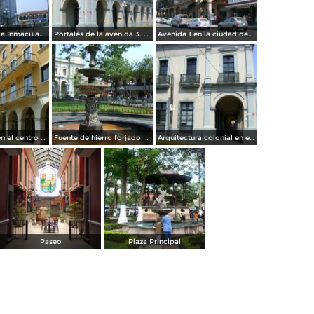
Parroquia de la Inmaculada Concepción. Córdoba. Abril/2012
Portales de la avenida 3. Córdoba. Abril/2012
Avenida 1 en la ciudad de Córdoba. Abril/2012
Los portales en el centro de Córdoba. Abril/2012
Fuente de hierro forjado. Córdoba, Veracruz. Abril/2012
Arquitectura colonial en el centro histórico de Córdoba. Abril/2012
Paseo
Plaza Principal