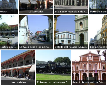
tedral
Los portales
El palacio municipal de Cordoba
Zócalo y los Portales de Córdoba. Abril/2012
La Av. 3 desde los portales de Córdoba. Abril/2012
Detalle del Palacio Municipal y arquitectura colonial. Abril/2012
Los portales
El trenecito del parque Centenario
Palacio Municipal de Córdoba