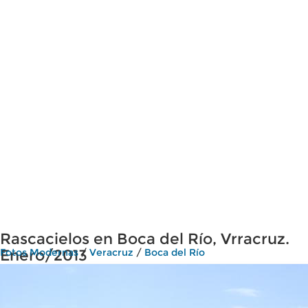
Rascacielos en Boca del Río, Vrracruz.
Enero/2013
Fotos Modernas
/
Veracruz
/
Boca del Río