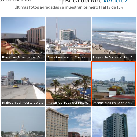
Fotos modernas de Boca del Río,
Veracruz
Últimas fotos agregadas se muestran primero (1 al 15 de 15):
Plaza Las Américas en Boca del Río. Noviembre/2017
Fraccionamiento Costa de Oro. Enero/2015
Playas de Boca del Río. Enero/2015
Malecón del Puerto de Veracruz. Enero/2013
Playas de Boca del Río, Veracruz. Enero/2013
Rascacielos en Boca del Río, Vrracruz. Enero/2013