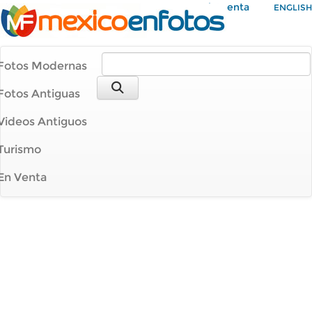
Mi Cuenta
ENGLISH
Fotos Modernas
Fotos Antiguas
Videos Antiguos
Turismo
En Venta