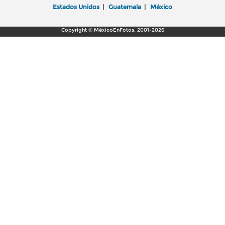
Estados Unidos
|
Guatemala
|
México
Copyright © MéxicoEnFotos, 2001-2026