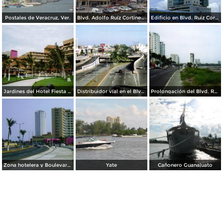
Postales de Veracruz, Ver.
Blvd. Adolfo Ruíz Cortines en Boca del Río. Julio/2012
Edificio en Blvd. Ruiz Cortinez. Costa de Oro. Julio/2012
Jardines del Hotel Fiesta Americana. Boca del Río. 2006
Distribuidor víal en el Blvd. Adolfo Ruíz Cortines y Manuel Avila Camacho. Boca del Río, Veracruz
Prolongación del Blvd. Ruíz Cortines. Boca del Río, Veracruz
Zona hotelera y Boulevard Manuel Avila Camacho. Boca del Río, Veracruz
Yate
Cañonero Guanajuato