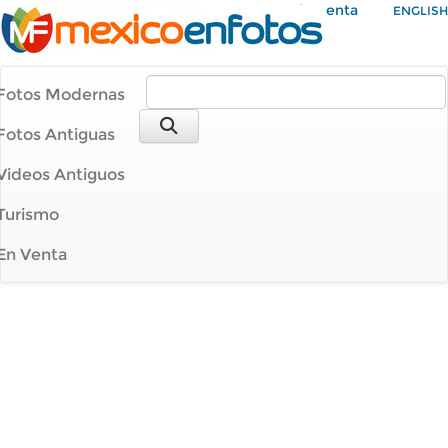
Mi Cuenta
ENGLISH
Fotos Modernas
Fotos Antiguas
Videos Antiguos
Turismo
En Venta