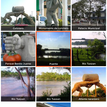
Colotero
Monumento de colotero
Palacio Municipal
Parque Benito Juarez
Río Tuxpan
Puente
Río Tuxpan
Río Tuxpan
Atlante naranjero