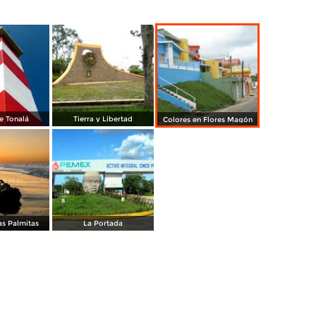
de Tonalá
Tierra y Libertad
Colores en Flores Magón
as Palmitas
La Portada