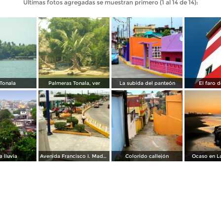
Últimas fotos agregadas se muestran primero (1 al 14 de 14):
Tonala
Palmeras Tonala, ver
La subida del panteón
El faro 
a lluvia
Avenida Francisco I. Madero
Colorido callejón
Ocaso en L