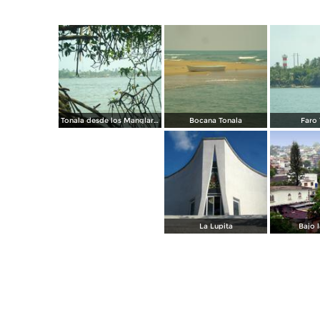
Tonala desde los Manglares
Bocana Tonala
Faro 
La Lupita
Bajo l