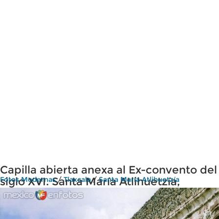
Capilla abierta anexa al Ex-convento del
siglo XVI. Santa María Atlihuetzía,
Fotos Modernas
/
Tlaxcala
/
Santa María Atlihuetzía
Tlaxcala