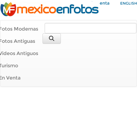
Mi Cuenta
ENGLISH
Fotos Modernas
Fotos Antiguas
Videos Antiguos
Turismo
En Venta