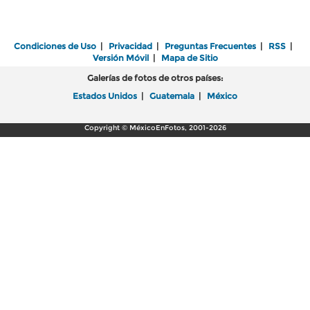
Condiciones de Uso
|
Privacidad
|
Preguntas Frecuentes
|
RSS
|
Versión Móvil
|
Mapa de Sitio
Galerías de fotos de otros países:
Estados Unidos
|
Guatemala
|
México
Copyright © MéxicoEnFotos, 2001-2026