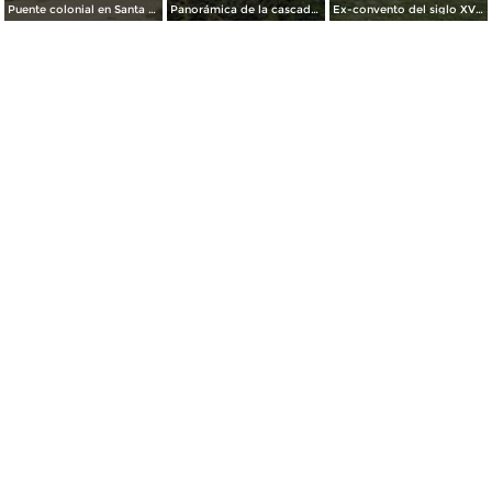
Puente colonial en Santa María Atlihuetzía, Tlaxcala.
Panorámica de la cascada de Atlihuetzía y el Hotel Misión. Atlihuetzía, Tlaxcala
Ex-convento del siglo XVI. Santa María Atlihuetzía, Tlaxcala