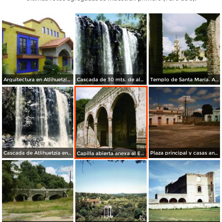
Arquitectura en Atlihuetzía, Tlaxcala. Abril/2012
Cascada de 30 mts. de altura. Santa María Atlihuetzía, Tlaxcala. 1995
Templo de Santa María. Atlihuetzía, Tlaxcala. 2006
Cascada de Atlihuetzía en el Río Zahuapan. Santa María Atlihuetzía, Tlaxcala
Plaza principal y casas antigüas. Santa María Atlihuetzía, Tlaxcala
Capilla abierta anexa al Ex-convento del siglo XVI. Santa María Atlihuetzía, Tlaxcala