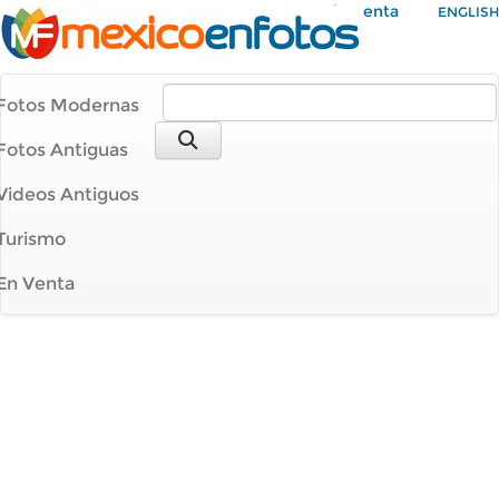
Mi Cuenta
ENGLISH
Fotos Modernas
Fotos Antiguas
Videos Antiguos
Turismo
En Venta