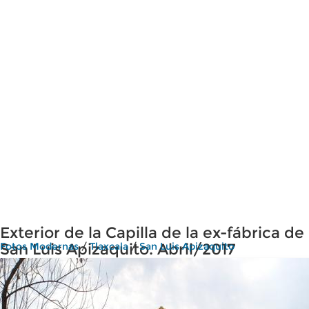
Exterior de la Capilla de la ex-fábrica de
San Luis Apizaquito. Abril/2017
Fotos Modernas
/
Tlaxcala
/
San Luis Apizaquito