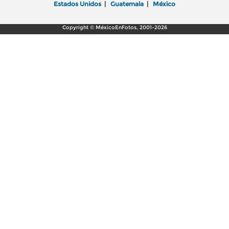
Estados Unidos
|
Guatemala
|
México
Copyright © MéxicoEnFotos, 2001-2026