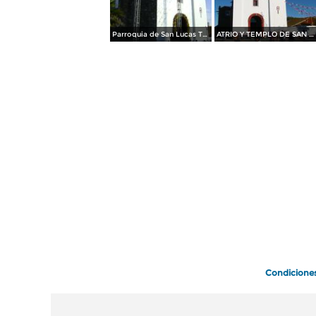
Parroquia de San Lucas Tecopilco, Tlax. Octubre/2012
ATRIO Y TEMPLO DE SAN LUCAS TECOPILCO. OTOÑO DEL 2011
Condicione