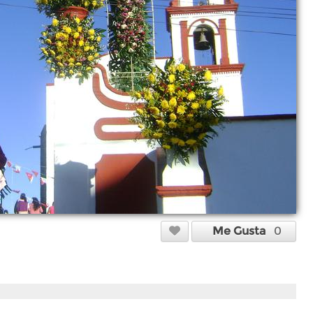
Me Gusta
0