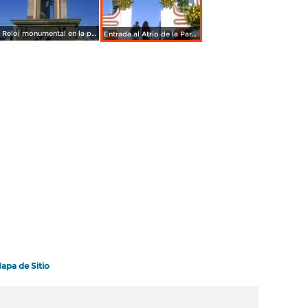
Reloj monumental en la plaza de San Lucas Tecopilco. Octubre/2011
Entrada al Atrio de la Parroquia de San Lucas. Octubre/2011
apa de Sitio