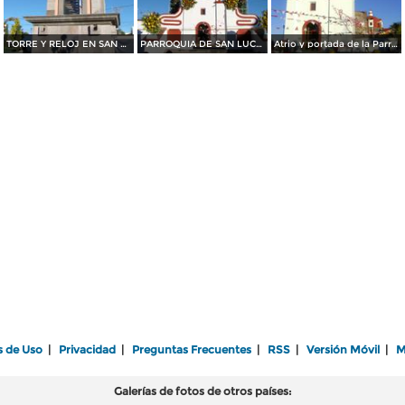
TORRE Y RELOJ EN SAN LUCAS TECOPILCO. OTOÑO DEL 2011
PARROQUIA DE SAN LUCAS TECOPILCO. OTOÑO DEL 2011
Atrio y portada de la Parroquia de San Lucas Tecopilco. Octubre/2011
s de Uso
|
Privacidad
|
Preguntas Frecuentes
|
RSS
|
Versión Móvil
|
M
Galerías de fotos de otros países: