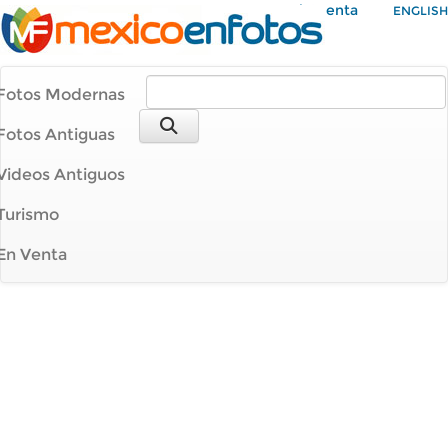
Mi Cuenta
ENGLISH
Fotos Modernas
Fotos Antiguas
Videos Antiguos
Turismo
En Venta