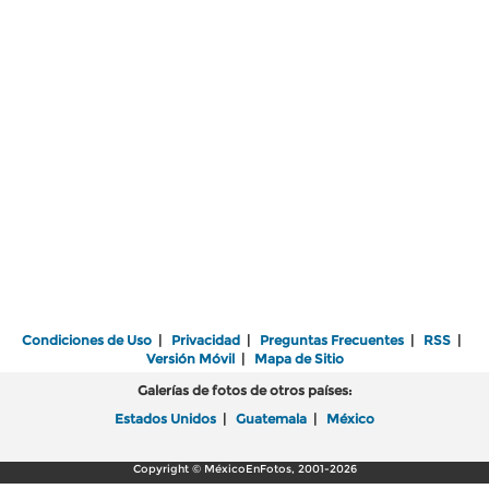
Condiciones de Uso
|
Privacidad
|
Preguntas Frecuentes
|
RSS
|
Versión Móvil
|
Mapa de Sitio
Galerías de fotos de otros países:
Estados Unidos
|
Guatemala
|
México
Copyright © MéxicoEnFotos, 2001-2026