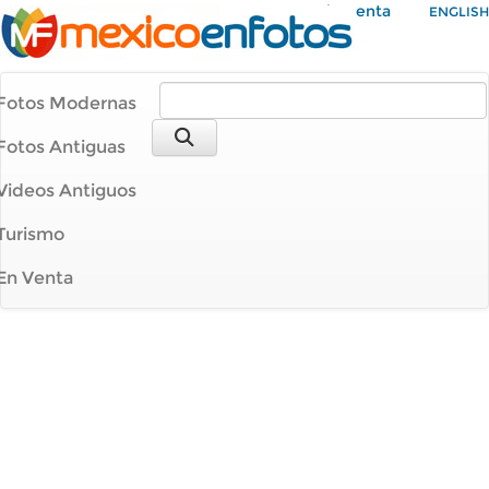
Mi Cuenta
ENGLISH
Fotos Modernas
Fotos Antiguas
Videos Antiguos
Turismo
En Venta