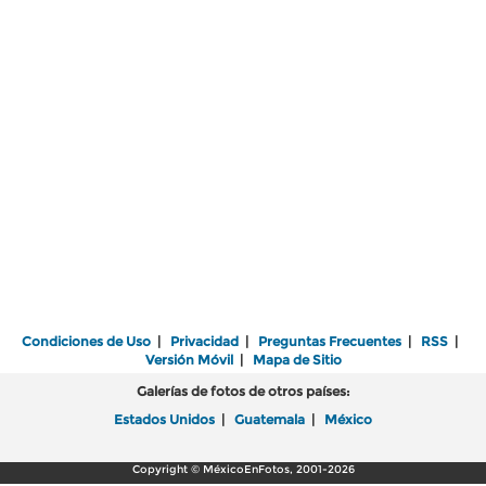
Condiciones de Uso
|
Privacidad
|
Preguntas Frecuentes
|
RSS
|
Versión Móvil
|
Mapa de Sitio
Galerías de fotos de otros países:
Estados Unidos
|
Guatemala
|
México
Copyright © MéxicoEnFotos, 2001-2026