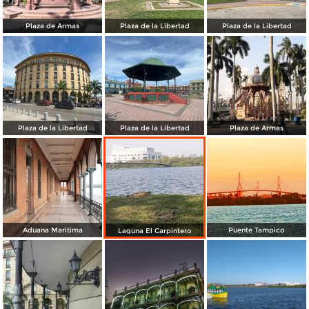
Plaza de Armas
Plaza de la Libertad
Plaza de la Libertad
Plaza de la Libertad
Plaza de la Libertad
Plaza de Armas
Aduana Maritima
Puente Tampico
Laguna El Carpintero