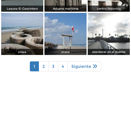
Laguna El Carpintero
Aduana maritima
centro historico
playa
playa
atardecer en el puente
1
2
3
4
Siguiente