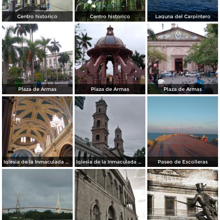
Centro historico
Centro historico
Laguna del Carpintero
Plaza de Armas
Plaza de Armas
Plaza de Armas
Iglesia de la Inmaculada Concepción
Iglesia de la Inmaculada Concepción
Paseo de Escolleras