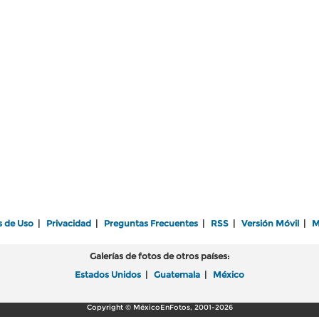
s de Uso
|
Privacidad
|
Preguntas Frecuentes
|
RSS
|
Versión Móvil
|
M
Galerías de fotos de otros países:
Estados Unidos
|
Guatemala
|
México
Copyright © MéxicoEnFotos, 2001-2026