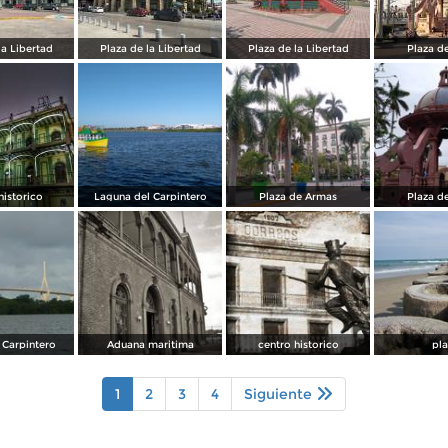
la Libertad
Plaza de la Libertad
Plaza de la Libertad
Plaza d
historico
Laguna del Carpintero
Plaza de Armas
Plaza d
 Carpintero
Aduana maritima
centro historico
pl
1
2
3
4
Siguiente