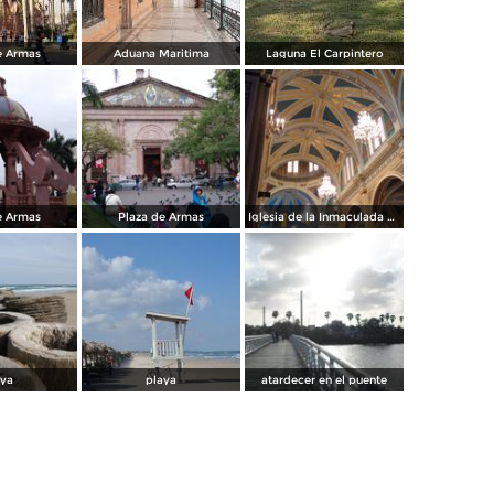
e Armas
Aduana Maritima
Laguna El Carpintero
e Armas
Plaza de Armas
Iglesia de la Inmaculada Concepción
aya
playa
atardecer en el puente