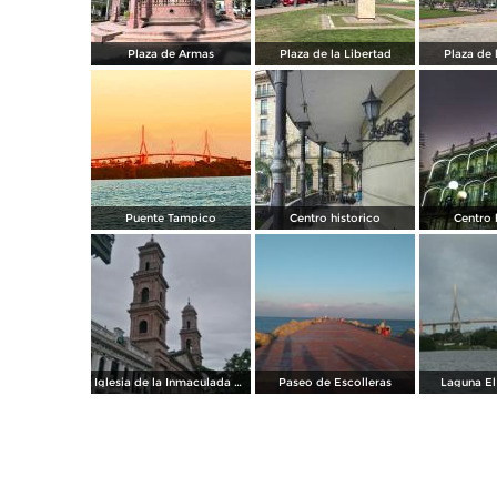
Plaza de Armas
Plaza de la Libertad
Plaza de 
Puente Tampico
Centro historico
Centro 
Iglesia de la Inmaculada Concepción
Paseo de Escolleras
Laguna El