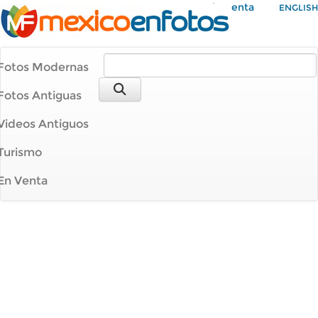
Mi Cuenta
ENGLISH
Fotos Modernas
Fotos Antiguas
Videos Antiguos
Turismo
En Venta