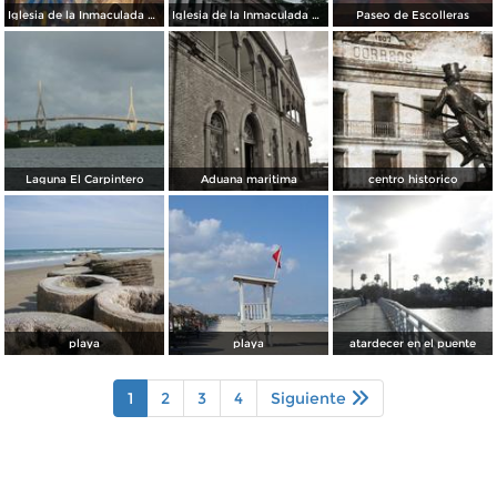
Iglesia de la Inmaculada Concepción
Iglesia de la Inmaculada Concepción
Paseo de Escolleras
Laguna El Carpintero
Aduana maritima
centro historico
playa
playa
atardecer en el puente
1
2
3
4
Siguiente