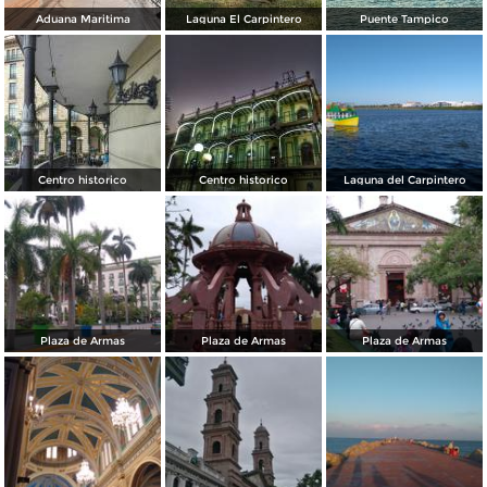
Aduana Maritima
Laguna El Carpintero
Puente Tampico
Centro historico
Centro historico
Laguna del Carpintero
Plaza de Armas
Plaza de Armas
Plaza de Armas