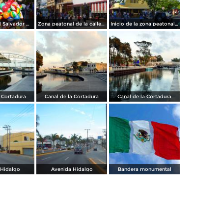
Calle peatonal Salvador Díaz Mirón
Zona peatonal de la calle Salvador Díaz Mirón
Inicio de la zona peatonal de la calle Díaz Mirón
a Cortadura
Canal de la Cortadura
Canal de la Cortadura
 Hidalgo
Avenida Hidalgo
Bandera monumental