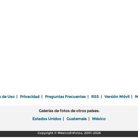
s de Uso
|
Privacidad
|
Preguntas Frecuentes
|
RSS
|
Versión Móvil
|
M
Galerías de fotos de otros países:
Estados Unidos
|
Guatemala
|
México
Copyright © MéxicoEnFotos, 2001-2026