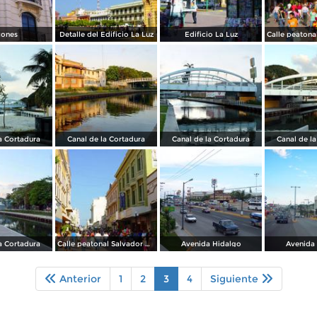
cones
Detalle del Edificio La Luz
Edificio La Luz
a Cortadura
Canal de la Cortadura
Canal de la Cortadura
Canal de l
a Cortadura
Calle peatonal Salvador Díaz Mirón
Avenida Hidalgo
Avenida
Anterior
1
2
3
4
Siguiente