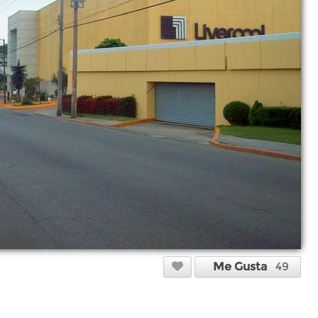
Me Gusta
49