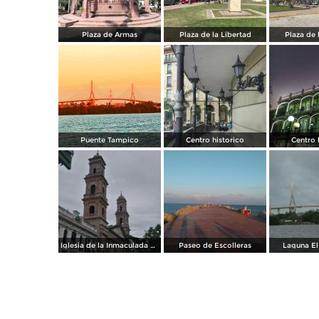
Plaza de Armas
Plaza de la Libertad
Plaza de 
Puente Tampico
Centro historico
Centro 
Iglesia de la Inmaculada Concepción
Paseo de Escolleras
Laguna El