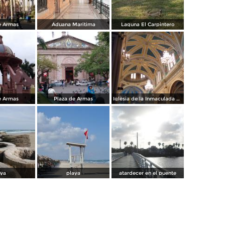
e Armas
Aduana Maritima
Laguna El Carpintero
e Armas
Plaza de Armas
Iglesia de la Inmaculada Concepción
aya
playa
atardecer en el puente