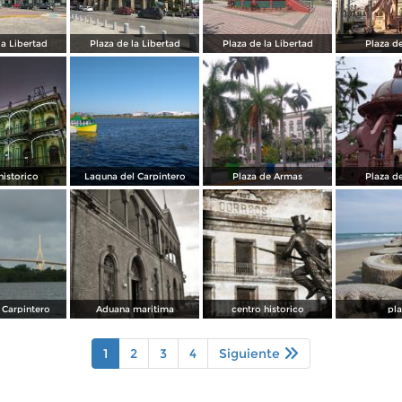
la Libertad
Plaza de la Libertad
Plaza de la Libertad
Plaza d
historico
Laguna del Carpintero
Plaza de Armas
Plaza d
 Carpintero
Aduana maritima
centro historico
pl
1
2
3
4
Siguiente