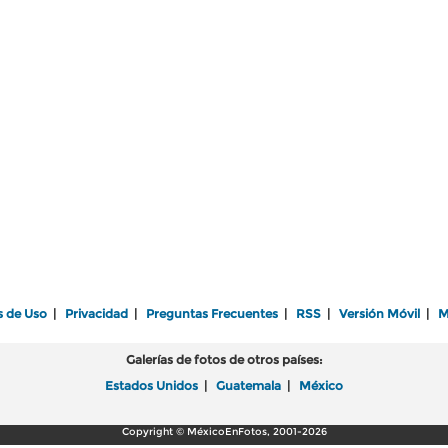
s de Uso
|
Privacidad
|
Preguntas Frecuentes
|
RSS
|
Versión Móvil
|
M
Galerías de fotos de otros países:
Estados Unidos
|
Guatemala
|
México
Copyright © MéxicoEnFotos, 2001-2026