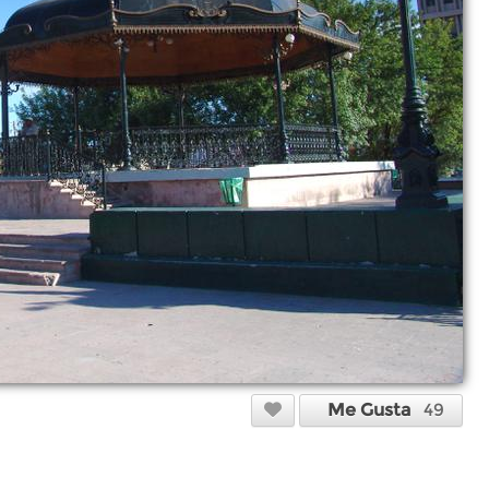
Me Gusta
49