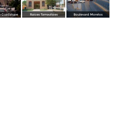
e Guadalupe
Raices Tamaulipas
Boulevard Morelos