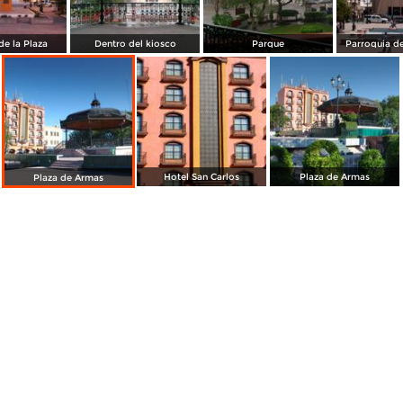
de la Plaza
Dentro del kiosco
Parque
Parroquia d
Hotel San Carlos
Plaza de Armas
Plaza de Armas