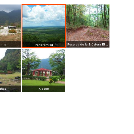
cima
Reserva de la Biósfera El Cielo
Panorámica
añas
Kiosco