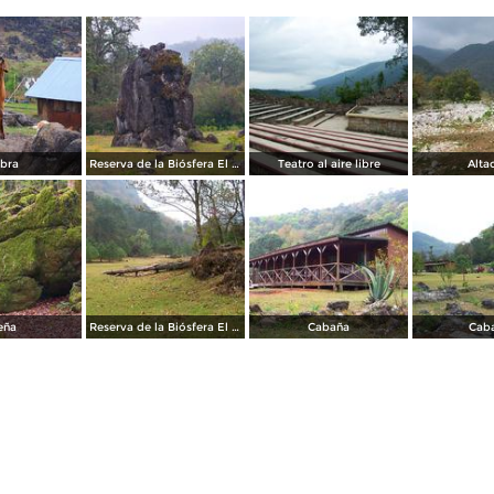
bra
Reserva de la Biósfera El Cielo
Teatro al aire libre
Alta
eña
Reserva de la Biósfera El Cielo
Cabaña
Cab