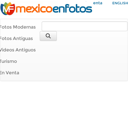
Mi Cuenta
ENGLISH
Fotos Modernas
Fotos Antiguas
Videos Antiguos
Turismo
En Venta