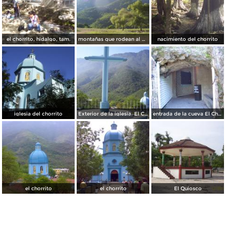
el chorrito, hidalgo, tam.
montañas que rodean al chorrito, hidalgo, tam.
nacimiento del chorrito
iglesia del chorrito
Exterior de la iglesia. El Chorrito,Mpio de Hidalgo,Tam.2009
entrada de la cueva El Chorrito,Mpio de Hidalgo,Tam.
el chorrito
el chorrito
El Quiosco