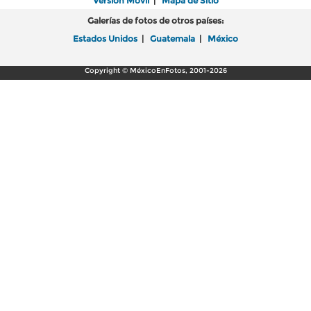
Versión Móvil
|
Mapa de Sitio
Galerías de fotos de otros países:
Estados Unidos
|
Guatemala
|
México
Copyright © MéxicoEnFotos, 2001-2026