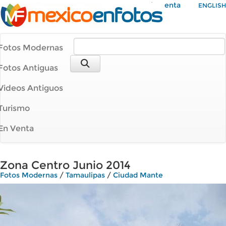
Mi Cuenta
ENGLISH
Fotos Modernas
Fotos Antiguas
Videos Antiguos
Turismo
En Venta
Zona Centro Junio 2014
Fotos Modernas
/
Tamaulipas
/
Ciudad Mante