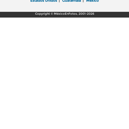
Estados Unidos
|
Guatemala
|
México
Copyright © MéxicoEnFotos, 2001-2026