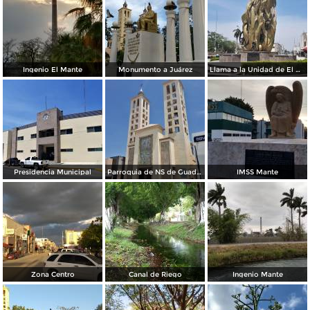
Ingenio El Mante
Monumento a Juárez
Llama a la Unidad de El Mante
Presidencia Municipal
Parroquia de NS de Guadalupe
IMSS Mante
Zona Centro
Canal de Riego
Ingenio Mante