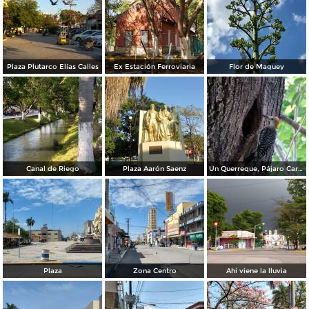
Plaza Plutarco Elías Calles
Ex Estación Ferroviaria
Flor de Maguey
Canal de Riego
Plaza Aarón Saenz
Un Querreque, Pájaro Carpintero
Plaza
Zona Centro
Ahi viene la lluvia