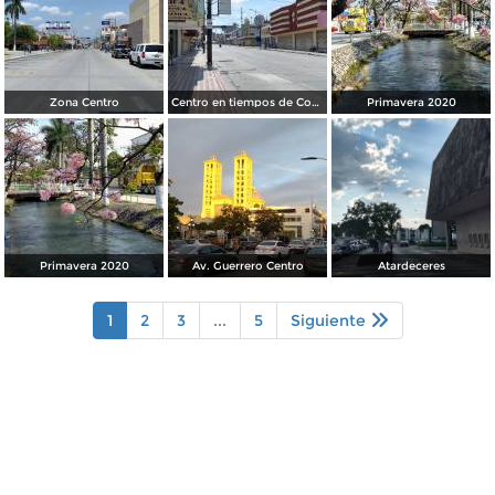
Zona Centro
Centro en tiempos de Covid19
Primavera 2020
Primavera 2020
Av. Guerrero Centro
Atardeceres
1
2
3
...
5
Siguiente