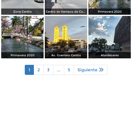
Zona Centro
Centro en tiempos de Covid19
Primavera 2020
Primavera 2020
Av. Guerrero Centro
Atardeceres
1
2
3
...
5
Siguiente