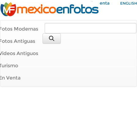
Mi Cuenta
ENGLISH
Fotos Modernas
Fotos Antiguas
Videos Antiguos
Turismo
En Venta