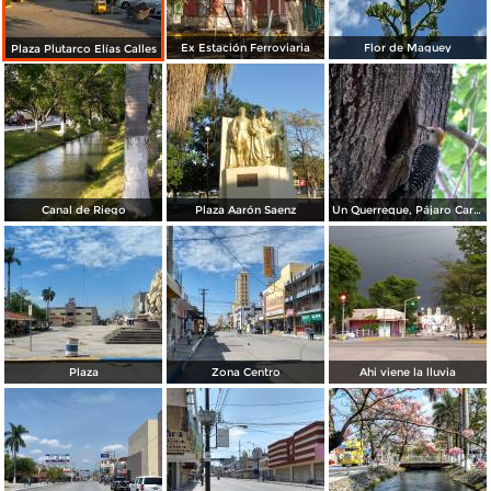
Ex Estación Ferroviaria
Flor de Maguey
Plaza Plutarco Elías Calles
Canal de Riego
Plaza Aarón Saenz
Un Querreque, Pájaro Carpintero
Plaza
Zona Centro
Ahi viene la lluvia