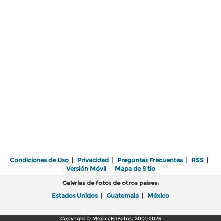
Condiciones de Uso
|
Privacidad
|
Preguntas Frecuentes
|
RSS
|
Versión Móvil
|
Mapa de Sitio
Galerías de fotos de otros países:
Estados Unidos
|
Guatemala
|
México
Copyright © MéxicoEnFotos, 2001-2026