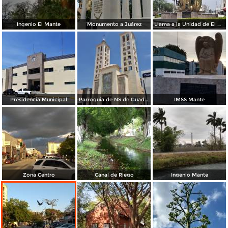
Ingenio El Mante
Monumento a Juárez
Llama a la Unidad de El Mante
Presidencia Municipal
Parroquia de NS de Guadalupe
IMSS Mante
Zona Centro
Canal de Riego
Ingenio Mante