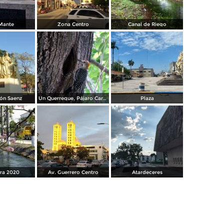
Mante
Zona Centro
Canal de Riego
rón Saenz
Un Querreque, Pájaro Carpintero
Plaza
ra 2020
Av. Guerrero Centro
Atardeceres