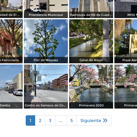
Llama a la Unidad de El Mante
Presidencia Municipal
Parroquia de NS de Guadalupe
IMSS 
 Ferroviaria
Flor de Maguey
Canal de Riego
Plaza Aa
Centro
Centro en tiempos de Covid19
Primavera 2020
Primave
1
2
3
...
5
Siguiente