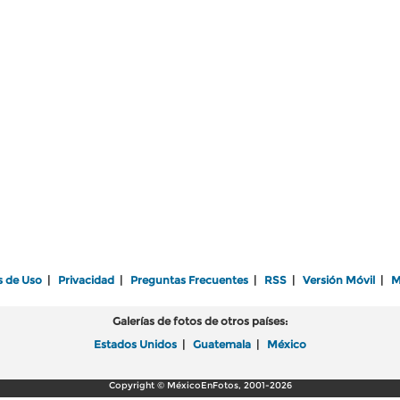
s de Uso
|
Privacidad
|
Preguntas Frecuentes
|
RSS
|
Versión Móvil
|
M
Galerías de fotos de otros países:
Estados Unidos
|
Guatemala
|
México
Copyright © MéxicoEnFotos, 2001-2026