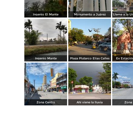
Ingenio El Mante
Monumento a Juárez
Ingenio Mante
Plaza Plutarco Elías Calles
Ex Estación
Zona Centro
Ahi viene la lluvia
Zona 