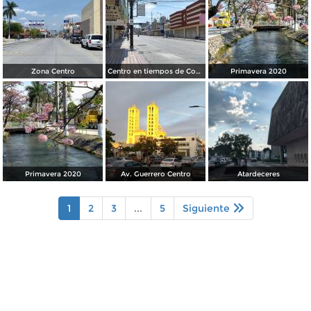
Zona Centro
Centro en tiempos de Covid19
Primavera 2020
Primavera 2020
Av. Guerrero Centro
Atardeceres
1
2
3
...
5
Siguiente