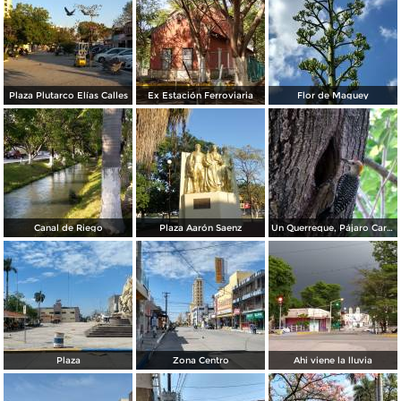
Plaza Plutarco Elías Calles
Ex Estación Ferroviaria
Flor de Maguey
Canal de Riego
Plaza Aarón Saenz
Un Querreque, Pájaro Carpintero
Plaza
Zona Centro
Ahi viene la lluvia