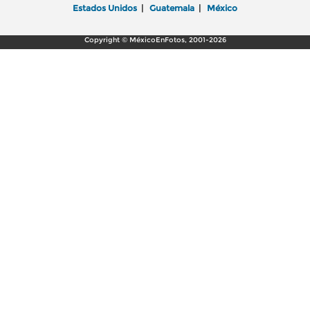
Estados Unidos
|
Guatemala
|
México
Copyright © MéxicoEnFotos, 2001-2026