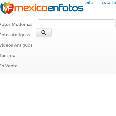
Mi Cuenta
ENGLISH
Fotos Modernas
Fotos Antiguas
Videos Antiguos
Turismo
En Venta