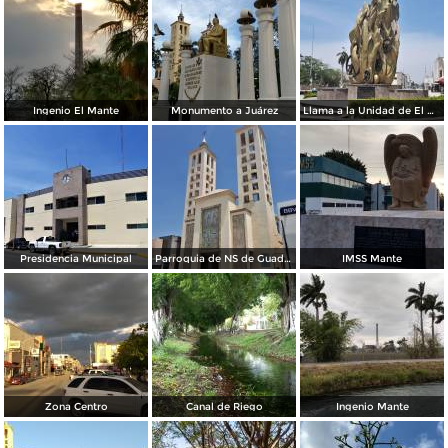
Ingenio El Mante
Monumento a Juárez
Llama a la Unidad de El Mante
Presidencia Municipal
Parroquia de NS de Guadalupe
IMSS Mante
Zona Centro
Canal de Riego
Ingenio Mante