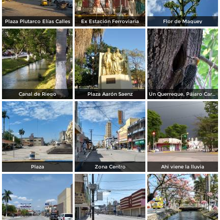
Plaza Plutarco Elías Calles
Ex Estación Ferroviaria
Flor de Maguey
Canal de Riego
Plaza Aarón Saenz
Un Querreque, Pájaro Carpintero
Plaza
Zona Centro
Ahi viene la lluvia