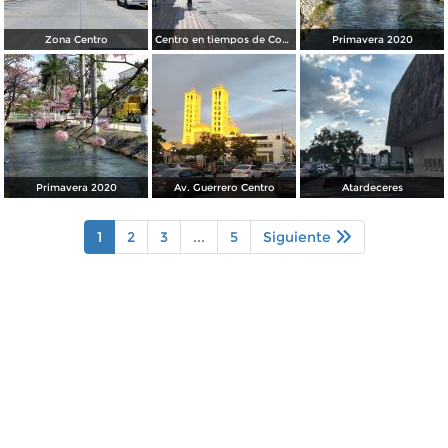
Zona Centro
Centro en tiempos de Covid19
Primavera 2020
Primavera 2020
Av. Guerrero Centro
Atardeceres
1
2
3
...
5
Siguiente