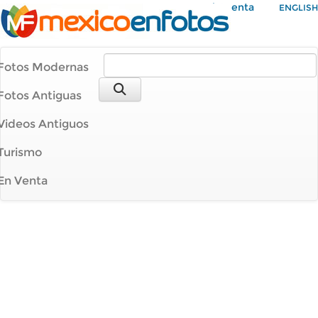
Mi Cuenta
ENGLISH
Fotos Modernas
Fotos Antiguas
Videos Antiguos
Turismo
En Venta