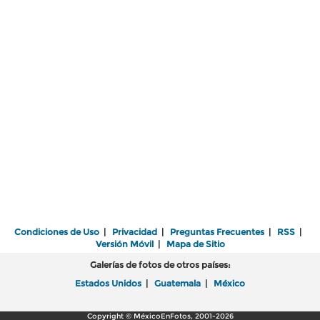
Condiciones de Uso
|
Privacidad
|
Preguntas Frecuentes
|
RSS
|
Versión Móvil
|
Mapa de Sitio
Galerías de fotos de otros países:
Estados Unidos
|
Guatemala
|
México
Copyright © MéxicoEnFotos, 2001-2026