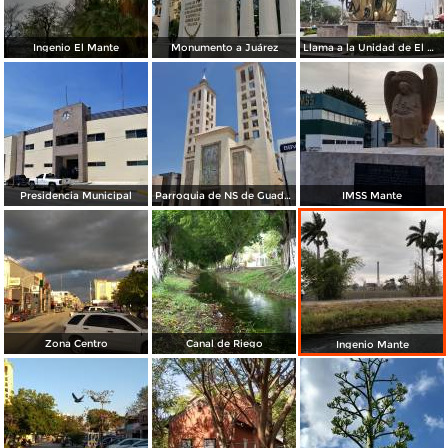
Ingenio El Mante
Monumento a Juárez
Llama a la Unidad de El Mante
Presidencia Municipal
Parroquia de NS de Guadalupe
IMSS Mante
Zona Centro
Canal de Riego
Ingenio Mante