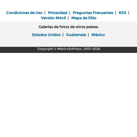
Condiciones de Uso
|
Privacidad
|
Preguntas Frecuentes
|
RSS
|
Versión Móvil
|
Mapa de Sitio
Galerías de fotos de otros países:
Estados Unidos
|
Guatemala
|
México
Copyright © MéxicoEnFotos, 2001-2026