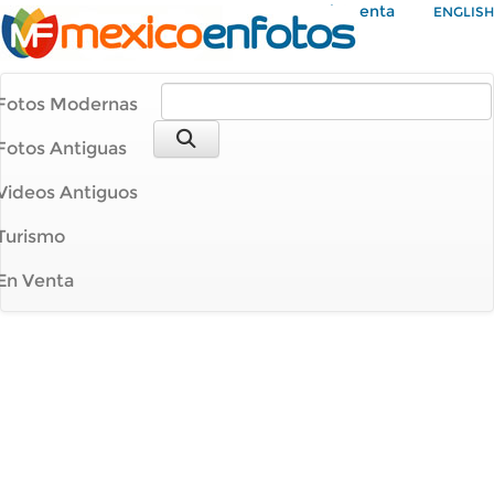
Mi Cuenta
ENGLISH
Fotos Modernas
Fotos Antiguas
Videos Antiguos
Turismo
En Venta