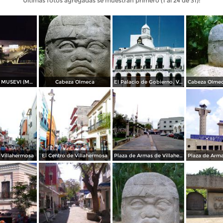
Últimas fotos agregadas se muestran primero (1 al 24 de 31):
Nocturna del MUSEVI (Museo elevado de Villahermosa). Marzo/2013
Cabeza Olmeca
El Palacio de Gobierno. Villahermosa. 2002
 Villahermosa
El Centro de Villahermosa
Plaza de Armas de Villahermosa