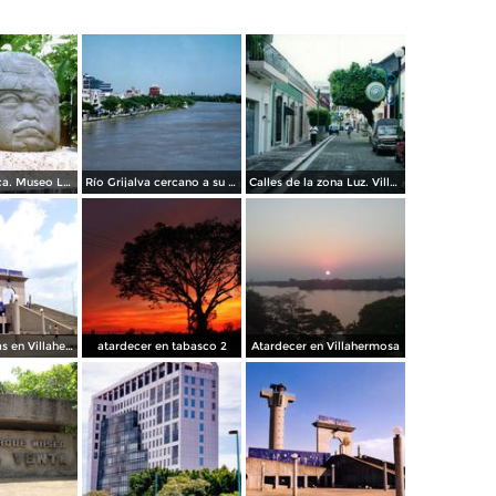
Cabeza Olmeca. Museo La Venta. 2005
Río Grijalva cercano a su nivel crítico de desbordamiento. Villahermosa, Tabasco
Calles de la zona Luz. Villahermosa, Tabasco
Plaza de Armas en Villahermosa
atardecer en tabasco 2
Atardecer en Villahermosa