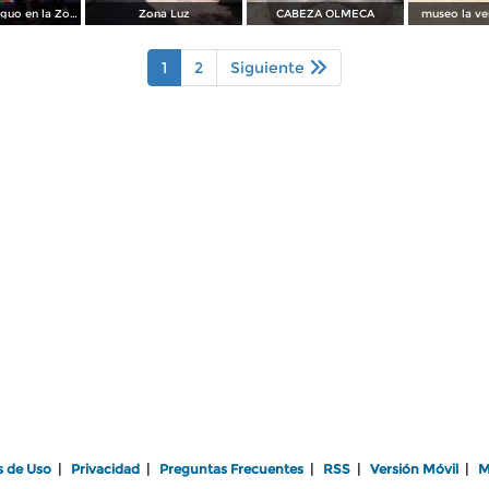
Edificio Antoguo en la Zona Luz
Zona Luz
CABEZA OLMECA
museo la ve
1
2
Siguiente
s de Uso
|
Privacidad
|
Preguntas Frecuentes
|
RSS
|
Versión Móvil
|
M