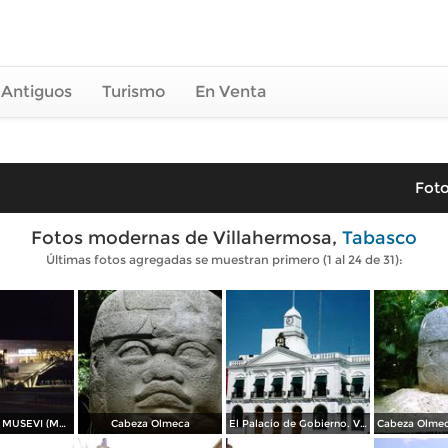
 Antiguos
Turismo
En Venta
Foto
Fotos modernas de Villahermosa,
Tabasco
Últimas fotos agregadas se muestran primero (1 al 24 de 31):
Nocturna del MUSEVI (Museo elevado de Villahermosa). Marzo/2013
Cabeza Olmeca
El Palacio de Gobierno. Villahermosa. 2002