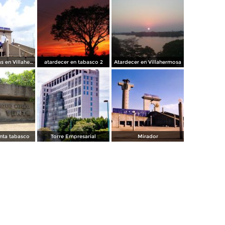
Plaza de Armas en Villahermosa
atardecer en tabasco 2
Atardecer en Villahermosa
nta tabasco
Torre Empresarial
Mirador