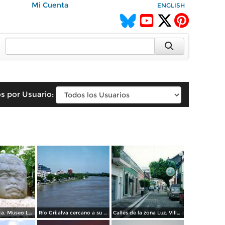
Mi Cuenta
ENGLISH
s por Usuario:
Cabeza Olmeca. Museo La Venta. 2005
Río Grijalva cercano a su nivel crítico de desbordamiento. Villahermosa, Tabasco
Calles de la zona Luz. Villahermosa, Tabasco