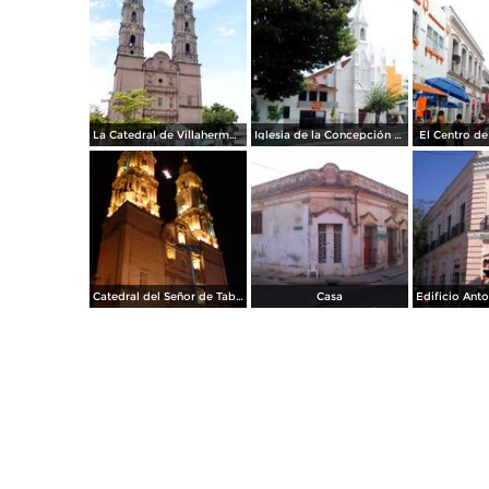
La Catedral de Villahermosa
Iglesia de la Concepción de Villahermosa
El Centro de
Catedral del Señor de Tabasco
Casa