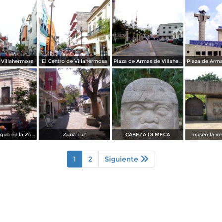
 Villahermosa
El Centro de Villahermosa
Plaza de Armas de Villahermosa
Edificio Antoguo en la Zona Luz
Zona Luz
CABEZA OLMECA
museo la ve
1
2
Siguiente