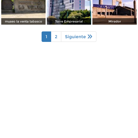
museo la venta tabasco
Torre Empresarial
Mirador
1
2
Siguiente