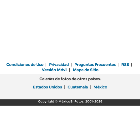
Condiciones de Uso
|
Privacidad
|
Preguntas Frecuentes
|
RSS
|
Versión Móvil
|
Mapa de Sitio
Galerías de fotos de otros países:
Estados Unidos
|
Guatemala
|
México
Copyright © MéxicoEnFotos, 2001-2026