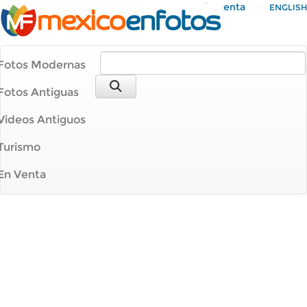
Mi Cuenta
ENGLISH
Fotos Modernas
Fotos Antiguas
Videos Antiguos
Turismo
En Venta