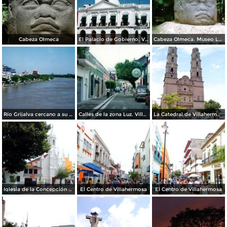
Cabeza Olmeca
El Palacio de Gobierno. Villahermosa. 2002
Cabeza Olmeca. Museo La Venta. 2005
Río Grijalva cercano a su nivel crítico de desbordamiento. Villahermosa, Tabasco
Calles de la zona Luz. Villahermosa, Tabasco
La Catedral de Villahermosa
Iglesia de la Concepción de Villahermosa
El Centro de Villahermosa
El Centro de Villahermosa