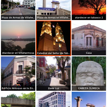
Plaza de Armas de Villahermosa
Plaza de Armas en Villahermosa
atardecer en tabasco 2
Atardecer en Villahermosa
Casa
Catedral del Señor de Tabasco
Edificio Antoguo en la Zona Luz
Zona Luz
CABEZA OLMECA