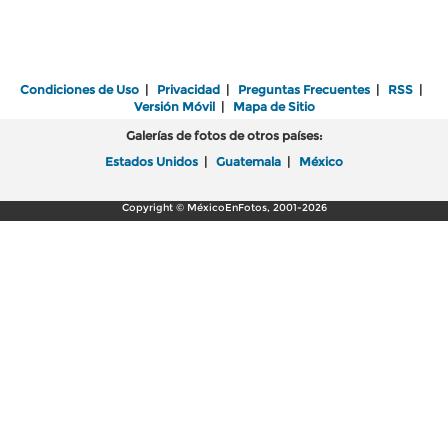
Condiciones de Uso
|
Privacidad
|
Preguntas Frecuentes
|
RSS
|
Versión Móvil
|
Mapa de Sitio
Galerías de fotos de otros países:
Estados Unidos
|
Guatemala
|
México
Copyright © MéxicoEnFotos, 2001-2026