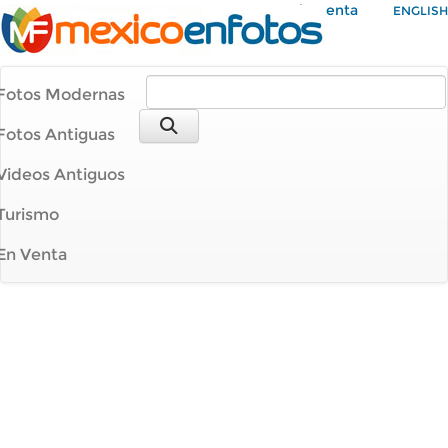
Mi Cuenta
ENGLISH
Fotos Modernas
Fotos Antiguas
Videos Antiguos
Turismo
En Venta