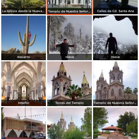
La Iglesia desde la Nueva Plaza
Calles de Cd. Santa Ana
Templo de Nuestra Señora de Santa Ana
desierto
nieve
nieve
Interior
Torres del Templo
Templo de Nuestra Señora de Santa Ana