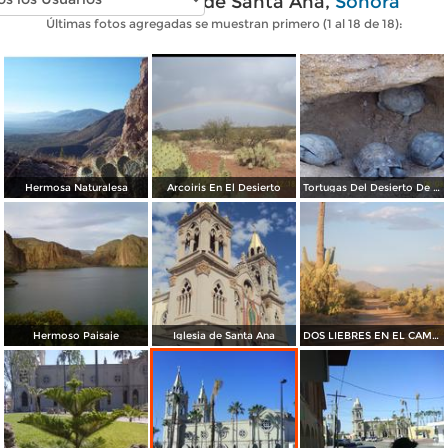
Fotos modernas de Santa Ana,
Sonora
Últimas fotos agregadas se muestran primero (1 al 18 de 18):
Hermosa Naturalesa
Arcoiris En El Desierto
Tortugas Del Desierto De Sonora
Hermoso Paisaje
Iglesia de Santa Ana
DOS LIEBRES EN EL CAMINO