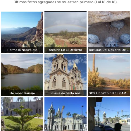
Últimas fotos agregadas se muestran primero (1 al 18 de 18):
Hermosa Naturalesa
Arcoiris En El Desierto
Tortugas Del Desierto De Sonora
Hermoso Paisaje
Iglesia de Santa Ana
DOS LIEBRES EN EL CAMINO