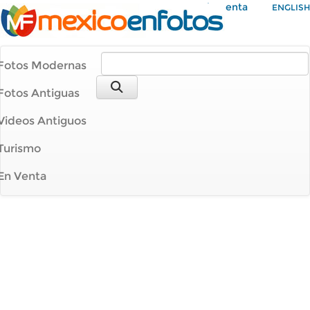
Mi Cuenta
ENGLISH
Fotos Modernas
Fotos Antiguas
Videos Antiguos
Turismo
En Venta