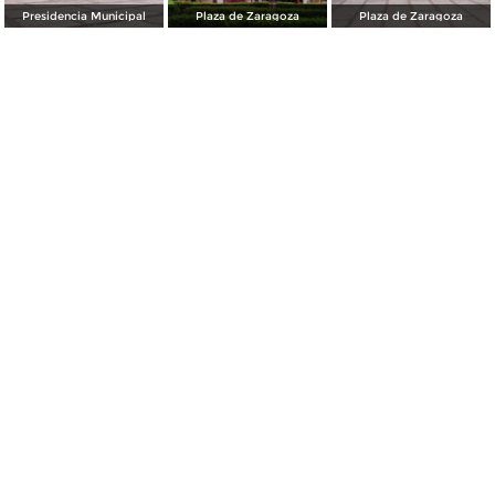
Presidencia Municipal
Plaza de Zaragoza
Plaza de Zaragoza