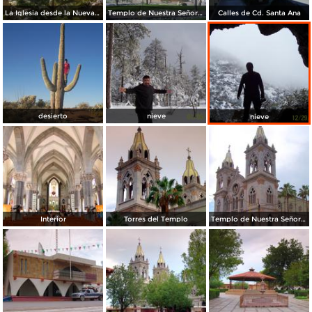
La Iglesia desde la Nueva Plaza
Templo de Nuestra Señora de Santa Ana
Calles de Cd. Santa Ana
desierto
nieve
nieve
Interior
Torres del Templo
Templo de Nuestra Señora de Santa Ana