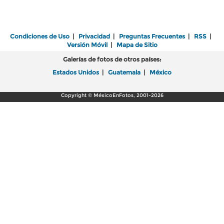
Condiciones de Uso
|
Privacidad
|
Preguntas Frecuentes
|
RSS
|
Versión Móvil
|
Mapa de Sitio
Galerías de fotos de otros países:
Estados Unidos
|
Guatemala
|
México
Copyright © MéxicoEnFotos, 2001-2026