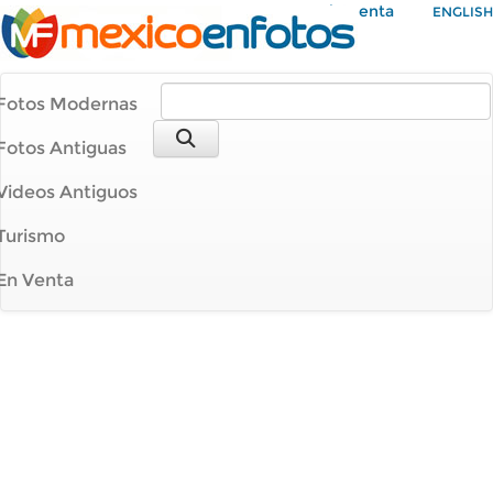
Mi Cuenta
ENGLISH
Fotos Modernas
Fotos Antiguas
Videos Antiguos
Turismo
En Venta