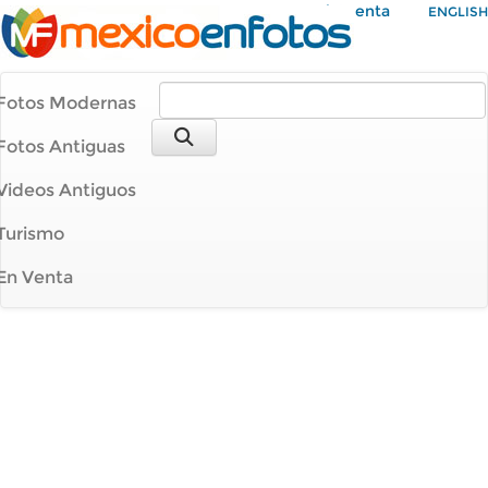
Mi Cuenta
ENGLISH
Fotos Modernas
Fotos Antiguas
Videos Antiguos
Turismo
En Venta