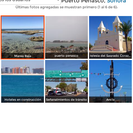
Fotos modernas de Puerto Peñasco,
Sonora
Últimas fotos agregadas se muestran primero (1 al 6 de 6):
puerto penasco
Iglesia del Sagrado Corazón
Marea Baja
Hoteles en construcción
Señanalmientos de tránsito
Ancla