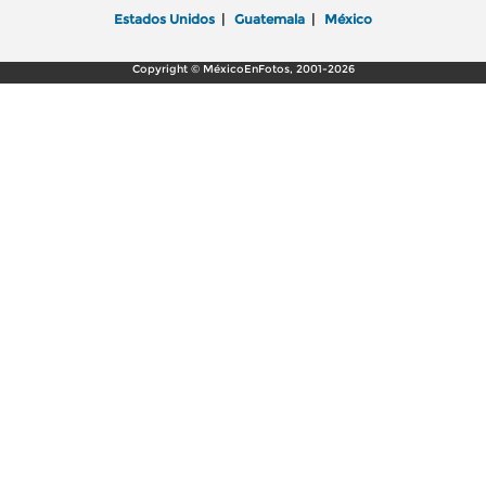
Estados Unidos
|
Guatemala
|
México
Copyright © MéxicoEnFotos, 2001-2026