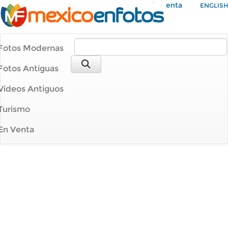
Mi Cuenta
ENGLISH
Fotos Modernas
Fotos Antiguas
Videos Antiguos
Turismo
En Venta