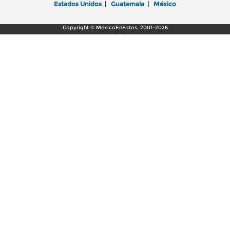
Estados Unidos
|
Guatemala
|
México
Copyright © MéxicoEnFotos, 2001-2026