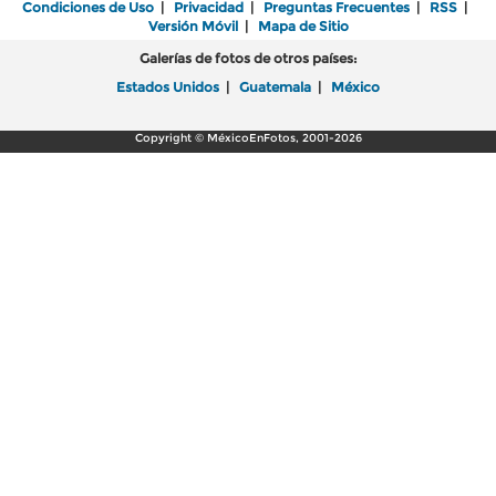
Condiciones de Uso
|
Privacidad
|
Preguntas Frecuentes
|
RSS
|
Versión Móvil
|
Mapa de Sitio
Galerías de fotos de otros países:
Estados Unidos
|
Guatemala
|
México
Copyright © MéxicoEnFotos, 2001-2026