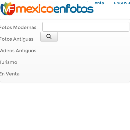
Mi Cuenta
ENGLISH
Fotos Modernas
Fotos Antiguas
Videos Antiguos
Turismo
En Venta