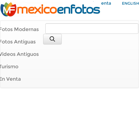
Mi Cuenta
ENGLISH
Fotos Modernas
Fotos Antiguas
Videos Antiguos
Turismo
En Venta