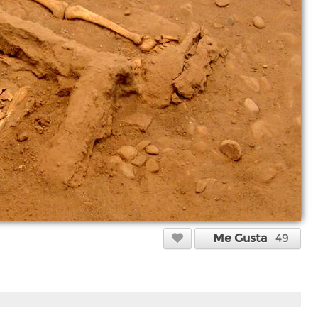
Me Gusta
49