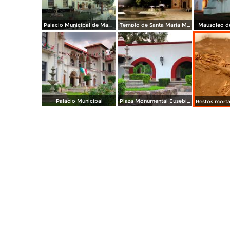
Palacio Municipal de Magdalena
Templo de Santa María Magdalena y Plaza central
Mausoleo de
Palacio Municipal
Plaza Monumental Eusebio Kino