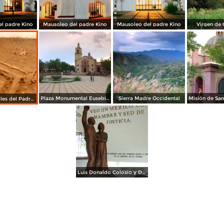
l padre Kino
Mausoleo del padre Kino
Mausoleo del padre Kino
Virgen de
Plaza Monumental Eusebio Kino
Sierra Madre Occidental
Restos mortales del Padre Kino
Luis Donaldo Colosio y Diana Laura Rojas