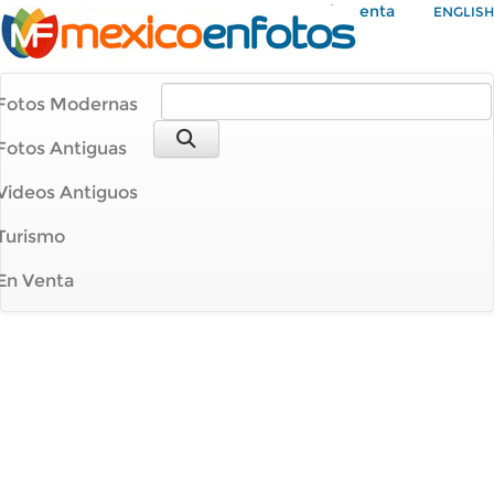
Mi Cuenta
ENGLISH
Fotos Modernas
Fotos Antiguas
Videos Antiguos
Turismo
En Venta