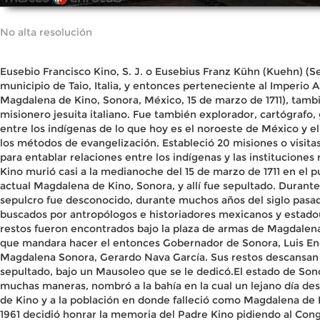
No alta resolución
Eusebio Francisco Kino, S. J. o Eusebius Franz Kühn (Kuehn) (S
municipio de Taio, Italia, y entonces perteneciente al Imperio A
Magdalena de Kino, Sonora, México, 15 de marzo de 1711), tamb
misionero jesuita italiano. Fue también explorador, cartógrafo,
entre los indígenas de lo que hoy es el noroeste de México y e
los métodos de evangelización. Estableció 20 misiones o visitas
para entablar relaciones entre los indígenas y las instituciones
Kino murió casi a la medianoche del 15 de marzo de 1711 en el 
actual Magdalena de Kino, Sonora, y allí fue sepultado. Durante
sepulcro fue desconocido, durante muchos años del siglo pasa
buscados por antropólogos e historiadores mexicanos y estado
restos fueron encontrados bajo la plaza de armas de Magdalena 
que mandara hacer el entonces Gobernador de Sonora, Luis Enc
Magdalena Sonora, Gerardo Nava García. Sus restos descansan
sepultado, bajo un Mausoleo que se le dedicó.El estado de So
muchas maneras, nombró a la bahía en la cual un lejano día d
de Kino y a la población en donde falleció como Magdalena de 
1961 decidió honrar la memoria del Padre Kino pidiendo al Con