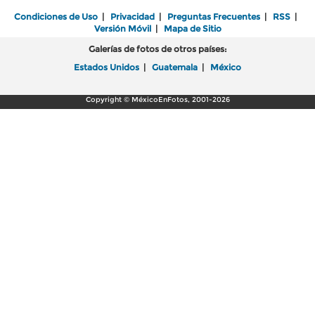
Condiciones de Uso
|
Privacidad
|
Preguntas Frecuentes
|
RSS
|
Versión Móvil
|
Mapa de Sitio
Galerías de fotos de otros países:
Estados Unidos
|
Guatemala
|
México
Copyright © MéxicoEnFotos, 2001-2026