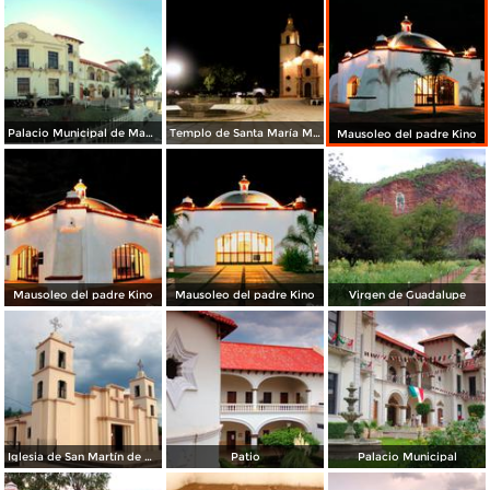
Palacio Municipal de Magdalena
Templo de Santa María Magdalena y Plaza central
Mausoleo del padre Kino
Mausoleo del padre Kino
Mausoleo del padre Kino
Virgen de Guadalupe
Iglesia de San Martín de Porres
Patio
Palacio Municipal