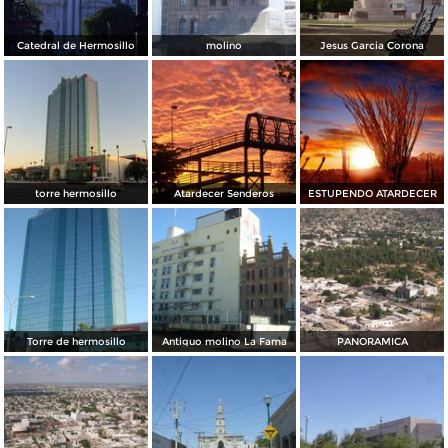
Catedral de Hermosillo
molino
Jesus Garcia Corona
torre hermosillo
Atardecer Senderos
ESTUPENDO ATARDECER
Torre de hermosillo
Antiguo molino La Fama
PANORAMICA