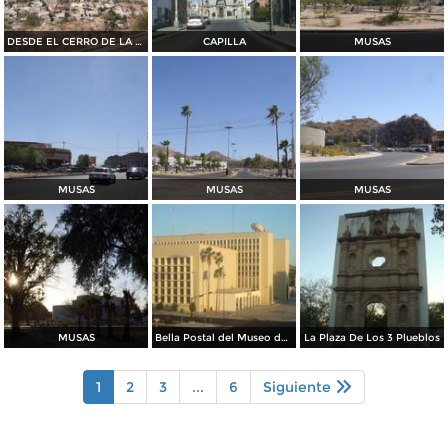
DESDE EL CERRO DE LA CAMPANA
CAPILLA
MUSAS
MUSAS
MUSAS
MUSAS
MUSAS
Bella Postal del Museo de La Universidad
La Plaza De Los 3 Plueblos
1
2
3
...
6
Siguiente