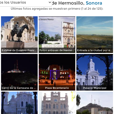
Fotos modernas de Hermosillo,
Sonora
Últimas fotos agregadas se muestran primero (1 al 24 de 125):
Estatua de Eusebio Francisco Kino
Fotos antiguas de Hermosillo
Entrada a la ciudad por el sur
Cerro de la Campana de Noche
Plaza Bicentenario
Palacio Municipal