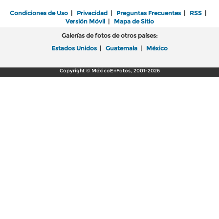
Condiciones de Uso
|
Privacidad
|
Preguntas Frecuentes
|
RSS
|
Versión Móvil
|
Mapa de Sitio
Galerías de fotos de otros países:
Estados Unidos
|
Guatemala
|
México
Copyright © MéxicoEnFotos, 2001-2026