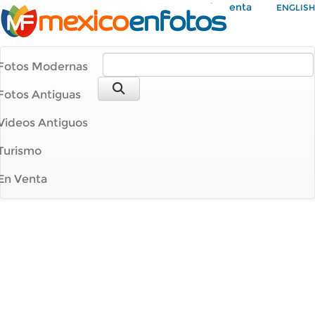
Mi Cuenta
ENGLISH
Fotos Modernas
Fotos Antiguas
Videos Antiguos
Turismo
En Venta